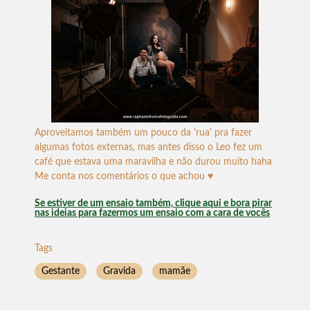
Aproveitamos também um pouco da 'rua' pra fazer
algumas fotos externas, mas antes disso o Leo fez um
café que estava uma maravilha e não durou muito haha
Me conta nos comentários o que achou ♥
Se estiver de um ensaio também, clique aqui e bora pirar
nas ideias para fazermos um ensaio com a cara de vocês
Tags
Gestante
Gravida
mamãe