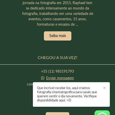
jornada na fotografia em 2015, Raphael tem
se dedicado intensamente ao mundo da
fotografia, trabalhando em uma variedade de
eventos, como casamentos, 15 anos,
formaturas e ensaios de ...
Saiba mais
CHEGOU A SUA VEZ!
+55 (11) 985191793
Enviar mensagem
contato@raphaeloliveirafotografia.com
Que incrível recebe-los, aqui criamos
✕
Itapevi / SP
fotografia cinematográfica para casais que
querem sentir o dia novamente. Verifique
disponibilidade aqui. =D