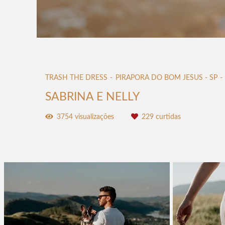
TRASH THE DRESS
PIRAPORA DO BOM JESUS - SP
SABRINA E NELLY
3754
visualizações
229
curtidas