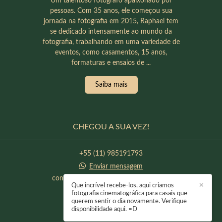
Um talentoso fotógrafo apaixonado por
pessoas. Com 35 anos, ele começou sua
jornada na fotografia em 2015, Raphael tem
se dedicado intensamente ao mundo da
fotografia, trabalhando em uma variedade de
eventos, como casamentos, 15 anos,
formaturas e ensaios de ...
Saiba mais
CHEGOU A SUA VEZ!
+55 (11) 985191793
Enviar mensagem
contato@raphaeloliveirafotografia.com
Que incrível recebe-los, aqui criamos
✕
Itapevi / SP
fotografia cinematográfica para casais que
querem sentir o dia novamente. Verifique
disponibilidade aqui. =D