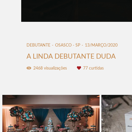
DEBUTANTE
OSASCO - SP
13/MARÇO/2020
A LINDA DEBUTANTE DUDA
2468
visualizações
77
curtidas