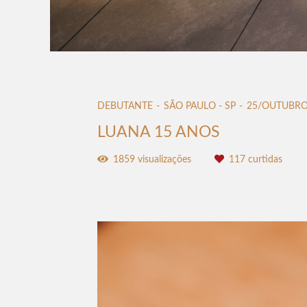
DEBUTANTE
SÃO PAULO - SP
25/OUTUBRO
LUANA 15 ANOS
1859
visualizações
117
curtidas