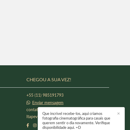
CHEGOU A SUA VEZ!
+55 (11) 985191793
Enviar mensagem
contato@raphaeloliveirafotografia.com
Que incrível recebe-los, aqui criamos
✕
Itapevi / SP
fotografia cinematográfica para casais que
querem sentir o dia novamente. Verifique
disponibilidade aqui. =D