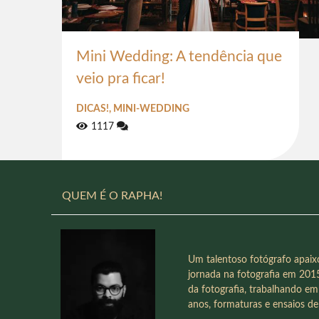
Mini Wedding: A tendência que
veio pra ficar!
DICAS!, MINI-WEDDING
1117
QUEM É O RAPHA!
Um talentoso fotógrafo apai
jornada na fotografia em 20
da fotografia, trabalhando e
anos, formaturas e ensaios de 