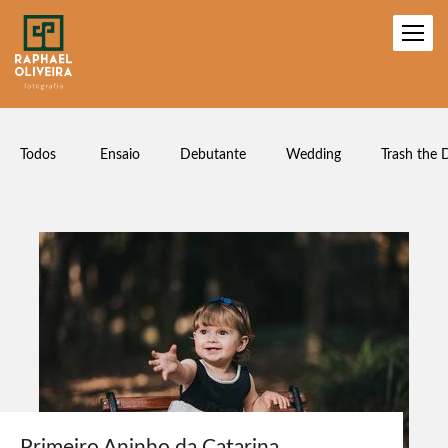
Todos
Ensaio
Debutante
Wedding
Trash the 
Primeiro Aninho da Catarina