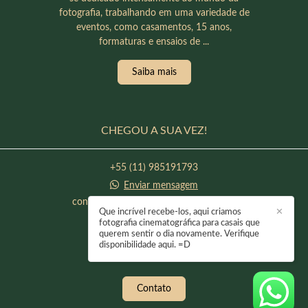
fotografia, trabalhando em uma variedade de
eventos, como casamentos, 15 anos,
formaturas e ensaios de ...
Saiba mais
CHEGOU A SUA VEZ!
+55 (11) 985191793
Enviar mensagem
contato@raphaeloliveirafotografia.com
Que incrível recebe-los, aqui criamos
✕
Itapevi / SP
fotografia cinematográfica para casais que
querem sentir o dia novamente. Verifique
disponibilidade aqui. =D
Contato