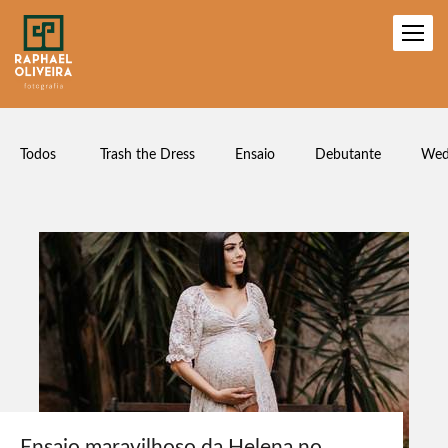
Todos
Trash the Dress
Ensaio
Debutante
Wed
Ensaio maravilhoso da Helena no