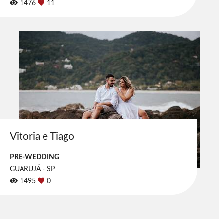
1476
11
Vitoria e Tiago
PRE-WEDDING
GUARUJÁ - SP
1495
0