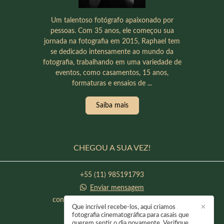
Um talentoso fotógrafo apaixonado por
pessoas. Com 35 anos, ele começou sua
jornada na fotografia em 2015, Raphael tem
se dedicado intensamente ao mundo da
fotografia, trabalhando em uma variedade de
eventos, como casamentos, 15 anos,
formaturas e ensaios de ...
Saiba mais
CHEGOU A SUA VEZ!
+55 (11) 985191793
Enviar mensagem
contato@raphaeloliveirafotografia.com
Que incrível recebe-los, aqui criamos
✕
Itapevi / SP
fotografia cinematográfica para casais que
querem sentir o dia novamente. Verifique